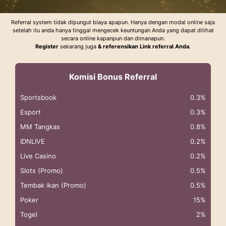
Referral system tidak dipungut biaya apapun. Hanya dengan modal online saja
setelah itu anda hanya tinggal mengecek keuntungan Anda yang dapat dilihat
secara online kapanpun dan dimanapun.
Register
sekarang juga
& referensikan Link referral Anda
.
Komisi Bonus Referral
Sportsbook
0.3%
Esport
0.3%
MM Tangkas
0.8%
IDNLIVE
0.2%
Live Casino
0.2%
Slots (Promo)
0.5%
Tembak ikan (Promo)
0.5%
Poker
15%
Togel
2%