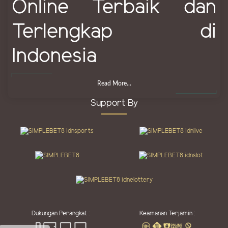
Online Terbaik dan
Terlengkap di
Indonesia
Read More...
Support By
Dukungan Perangkat :
Keamanan Terjamin :