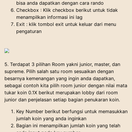
bisa anda dapatkan dengan cara rando
Checkbox : Klik checkbox berikut untuk tidak
menampilkan informasi ini lag
Exit : klik tombol exit untuk keluar dari menu
pengaturan
5. Terdapat 3 pilihan Room yakni junior, master, dan
supreme. Pilih salah satu room sesuaikan dengan
besarnya kemenangan yang ingin anda dapatkan,
sebagai contoh kita pilih room junior dengan nilai mata
tukar koin 0.1X berikut merupakan lobby dari room
junior dan penjelasan setiap bagian penukaran koin.
Key Number berikut berfungsi untuk memasukkan
jumlah koin yang anda inginkan
Bagian ini menampilkan jumlah koin yang telah