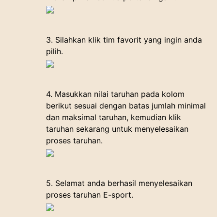
3. Silahkan klik tim favorit yang ingin anda
pilih.
4. Masukkan nilai taruhan pada kolom
berikut sesuai dengan batas jumlah minimal
dan maksimal taruhan, kemudian klik
taruhan sekarang untuk menyelesaikan
proses taruhan.
5. Selamat anda berhasil menyelesaikan
proses taruhan E-sport.