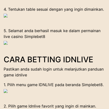
4. Tentukan table sesuai dengan yang ingin dimainkan.
5. Selamat anda berhasil masuk ke dalam permainan
live casino Simplebet8
CARA BETTING IDNLIVE
Pastikan anda sudah login untuk melanjutkan panduan
game idnlive
1. Pilih menu game IDNLIVE pada beranda Simplebet8.
2. Pilih game Idnlive favorit yang ingin di mainkan.