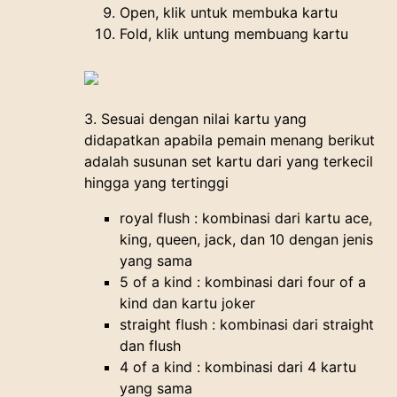
Open, klik untuk membuka kartu
Fold, klik untung membuang kartu
3. Sesuai dengan nilai kartu yang
didapatkan apabila pemain menang berikut
adalah susunan set kartu dari yang terkecil
hingga yang tertinggi
royal flush : kombinasi dari kartu ace,
king, queen, jack, dan 10 dengan jenis
yang sama
5 of a kind : kombinasi dari four of a
kind dan kartu joker
straight flush : kombinasi dari straight
dan flush
4 of a kind : kombinasi dari 4 kartu
yang sama