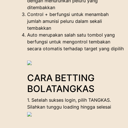
dengan menurunkan peluru yang
ditembakkan
Control + berfungsi untuk menambah
jumlah amunisi peluru dalam sekali
tembakkan
Auto merupakan salah satu tombol yang
berfungsi untuk mengontrol tembakan
secara otomatis terhadap target yang dipilih
CARA BETTING
BOLATANGKAS
1. Setelah sukses login, pilih TANGKAS.
Silahkan tunggu loading hingga selesai