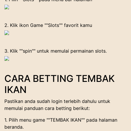
2. Klik ikon Game ""Slots"" favorit kamu
3. Klik ""spin"" untuk memulai permainan slots.
CARA BETTING TEMBAK
IKAN
Pastikan anda sudah login terlebih dahulu untuk
memulai panduan cara betting berikut:
1. Pilih menu game ""TEMBAK IKAN"" pada halaman
beranda.