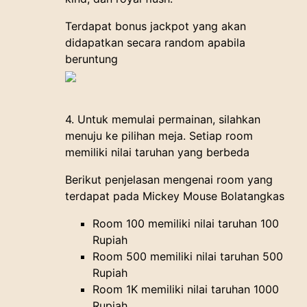
Terdapat bonus jackpot yang akan
didapatkan secara random apabila
beruntung
4. Untuk memulai permainan, silahkan
menuju ke pilihan meja. Setiap room
memiliki nilai taruhan yang berbeda
Berikut penjelasan mengenai room yang
terdapat pada Mickey Mouse Bolatangkas
Room 100 memiliki nilai taruhan 100
Rupiah
Room 500 memiliki nilai taruhan 500
Rupiah
Room 1K memiliki nilai taruhan 1000
Rupiah